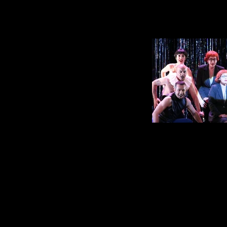
Lady in the
Estelle Danière, Cécile Camp, Florence
Vincent Heden, Fabrice Po