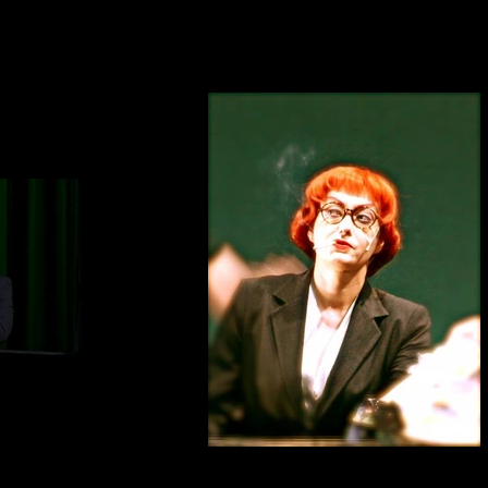
 dark
mp
Lady in the dark
Cecile Camp