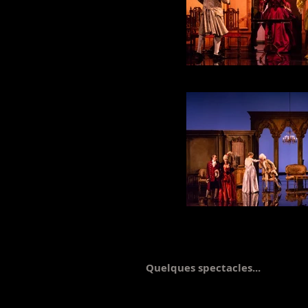
DSC_4415
DSC_5229
Quelques spectacles...