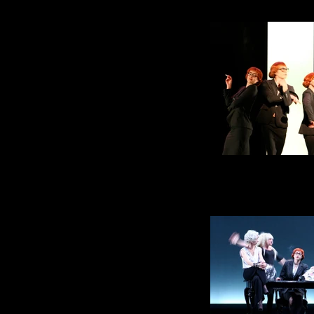
Lady in the
Avec Cécile Camp, Fabrice Pochic, T