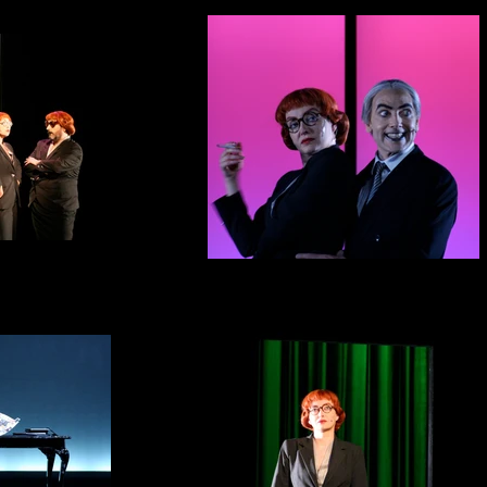
 dark
ina May, Jean-Pierre Descheix
Lady in the dark
Avec Cecile Camp, Gilles Bugeaud