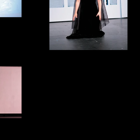
s
p, Prune Beuchat
La Nuit Des Rois
Photo Anne Gayan Cecile Camp,
s
Camp, Camille