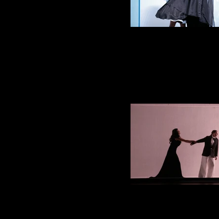
La Nuit Des Roi
Photo Anne Gayan Avec Cecile Cam
La Nuit Des Roi
Photo Anne Gayan Avec Cecile 
Schnebelen