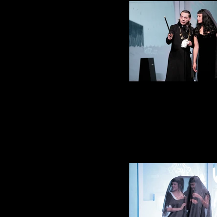
La Nuit Des Roi
Photo Anne Gayan Avec Cecile Ca
Barbin