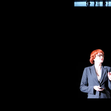
Lady in the
Avec Cecile Camp, Florence
Lady in the
Cecile Ca