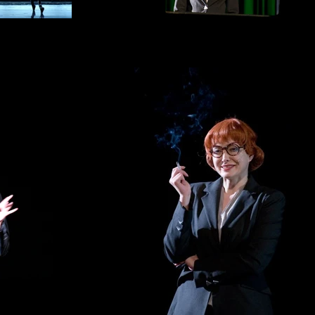
 dark
 Pelly, Julie Morel
Lady in the dark
Cecile Camp
 dark
mp