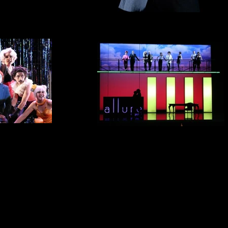
Lady in the dark
Cecile Camp
 dark
Lady in the dark
 Pelly, Gilles Vajou, Tina May,
Cecile Camp
chic, Julie Morel