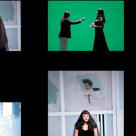
s
La Nuit Des Rois
mp,Jean-Damien
Photo Anne Gayan Avec Cecile Camp, Camille
Schnebelen