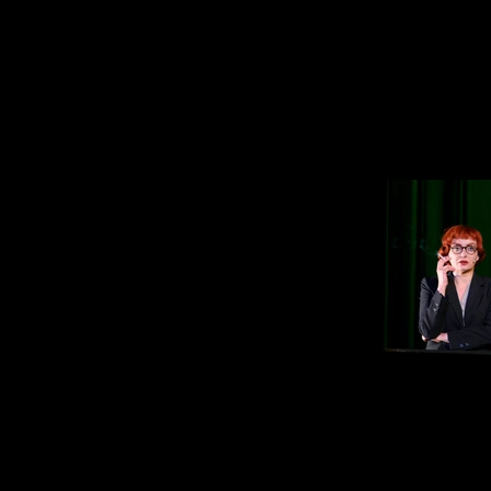
Lady in the
Cecile Ca